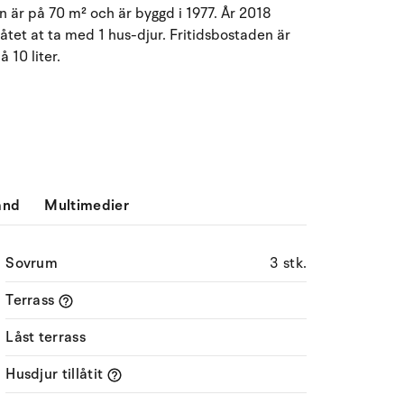
n är på 70 m² och är byggd i 1977. År 2018
Må
Ti
On
To
Fr
Lö
Sö
låtet at ta med 1 hus-djur. Fritidsbostaden är
10 liter.
27
28
29
30
31
1
2
31
3
4
5
6
8
9
32
7
10
11
12
13
14
15
16
33
17
18
19
20
21
22
23
34
ånd
Multimedier
24
25
26
27
28
29
30
35
Sovrum
3 stk.
31
1
2
3
4
5
6
36
Terrass
Låst terrass
Husdjur tillåtit