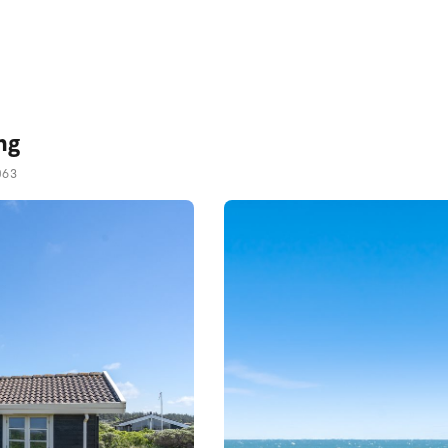
ng
063