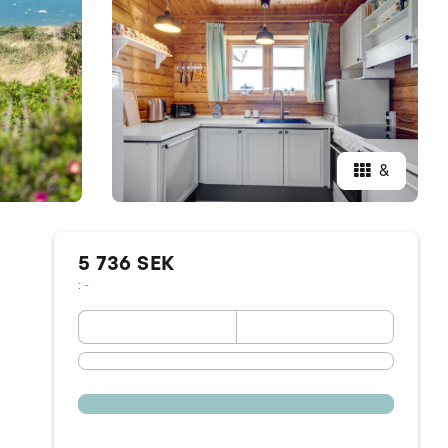
&
5 736 SEK
: -
September 2026