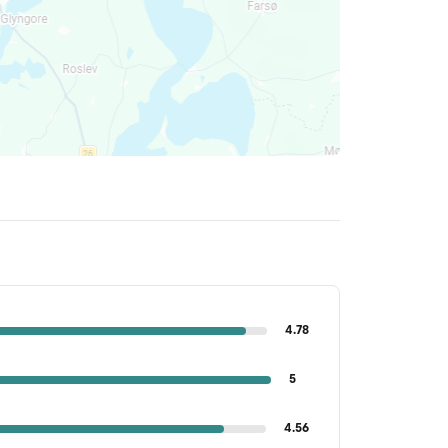
4.78
5
4.56