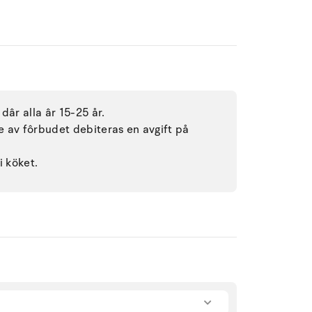
dâr alla âr 15-25 år.
se av fôrbudet debiteras en avgift på
i köket.