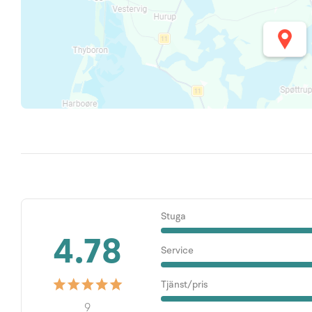
Stuga
4.78
Service
Tjänst/pris
9