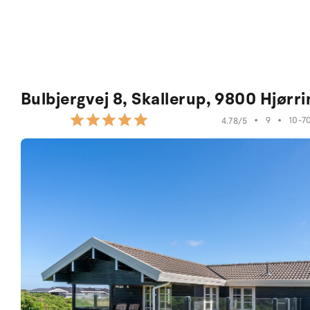
Bulbjergvej 8, Skallerup, 9800 Hjørri
•
9
•
10-7
4.78/5