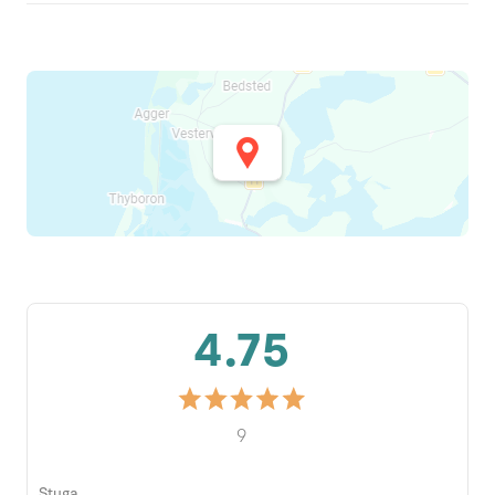
4.75
9
Stuga