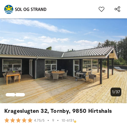
1/37
Krageslugten 32, Tornby, 9850 Hirtshals
•
9
•
10-6131
4.75/5