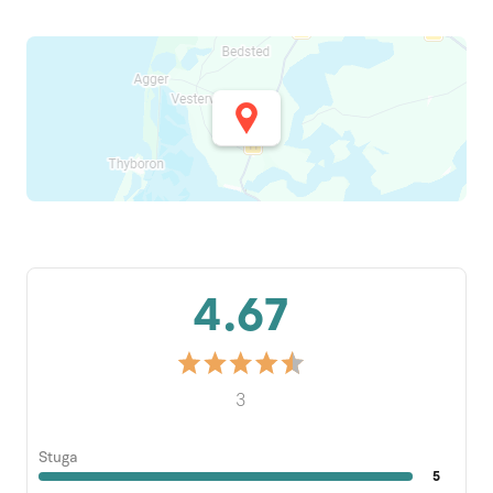
4.67
3
Stuga
5