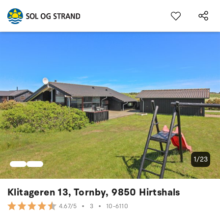
1/23
Klitageren 13, Tornby, 9850 Hirtshals
•
3
•
10-6110
4.67/5