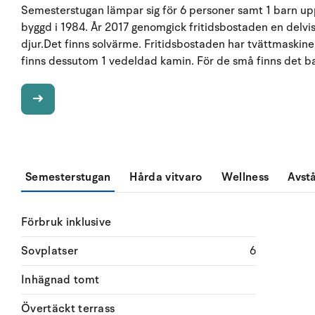
Semesterstugan lämpar sig för 6 personer samt 1 barn upp 
byggd i 1984. År 2017 genomgick fritidsbostaden en delvis 
djur.Det finns solvärme. Fritidsbostaden har tvättmaskine.
finns dessutom 1 vedeldad kamin. För de små finns det ba
Semesterstugan
Hårda vitvaro
Wellness
Avst
Förbruk inklusive
Sovplatser
6
Inhägnad tomt
Övertäckt terrass