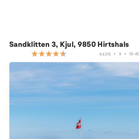
Sandklitten 3, Kjul, 9850 Hirtshals
•
3
•
10-4
4.67/5