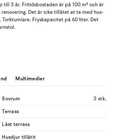
till 3 år. Fritidsbostaden är på 100 m² och är
Må
Ti
On
To
Fr
Lö
Sö
renovering. Det är icke tillåtet at ta med hus-
 Torktumlare. Fryskapacitet på 60 liter. Det
27
28
29
30
31
1
2
31
rnstol.
3
4
5
6
7
9
32
8
10
11
12
13
14
15
16
33
17
18
19
20
21
22
23
34
ånd
Multimedier
24
25
26
27
28
29
30
35
31
1
2
3
4
5
6
36
Sovrum
3 stk.
Terrass
Låst terrass
Husdjur tillåtit