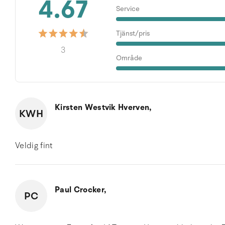
4.67
Service
Tjänst/pris
3
Område
Kirsten Westvik Hverven,
KWH
Veldig fint
Paul Crocker,
PC