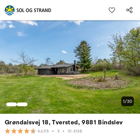
1/30
Grøndalsvej 18, Tversted, 9881 Bindslev
•
3
•
10-3138
4.67/5