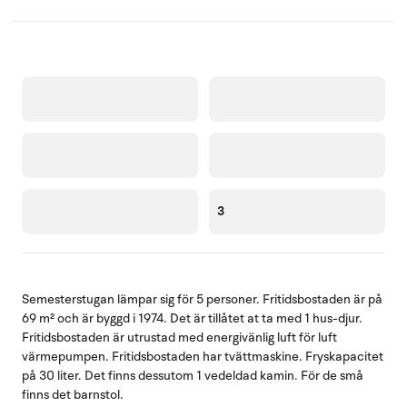
3
Semesterstugan lämpar sig för 5 personer. Fritidsbostaden är på
69 m² och är byggd i 1974. Det är tillåtet at ta med 1 hus-djur.
Fritidsbostaden är utrustad med energivänlig luft för luft
värmepumpen. Fritidsbostaden har tvättmaskine. Fryskapacitet
på 30 liter. Det finns dessutom 1 vedeldad kamin. För de små
finns det barnstol.