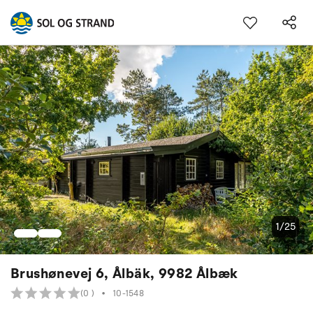
1/25
Brushønevej 6, Ålbäk, 9982 Ålbæk
(0 )
•
10-1548