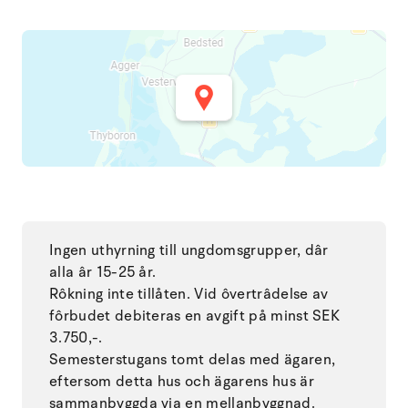
Ingen uthyrning till ungdomsgrupper, dâr
alla âr 15-25 år.
Rôkning inte tillåten. Vid ôvertrâdelse av
fôrbudet debiteras en avgift på minst SEK
3.750,-.
Semesterstugans tomt delas med ägaren,
eftersom detta hus och ägarens hus är
sammanbyggda via en mellanbyggnad.