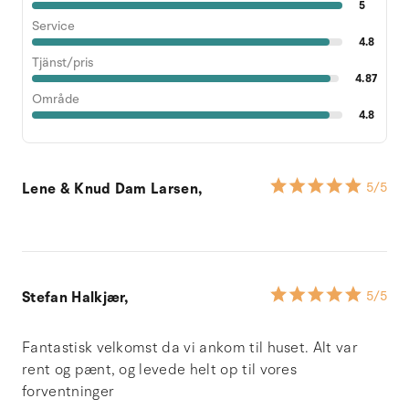
5
Service
4.8
Tjänst/pris
4.87
Område
4.8
Lene & Knud Dam Larsen,
5
/5
Stefan Halkjær,
5
/5
Fantastisk velkomst da vi ankom til huset. Alt var
rent og pænt, og levede helt op til vores
forventninger