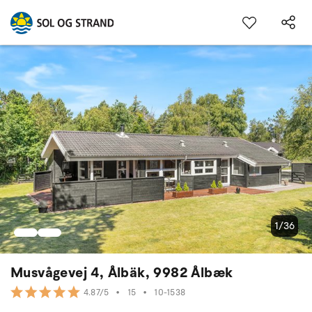
1/36
Musvågevej 4, Ålbäk, 9982 Ålbæk
•
15
•
10-1538
4.87/5