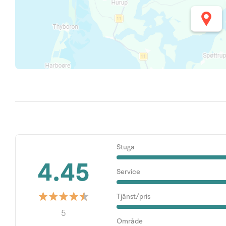
Stuga
4.45
Service
Tjänst/pris
5
Område