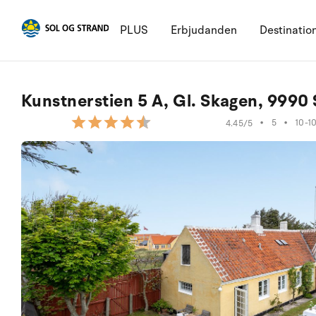
PLUS
Erbjudanden
Destinatio
Kunstnerstien 5 A, Gl. Skagen, 9990
•
5
•
10-1
4.45/5