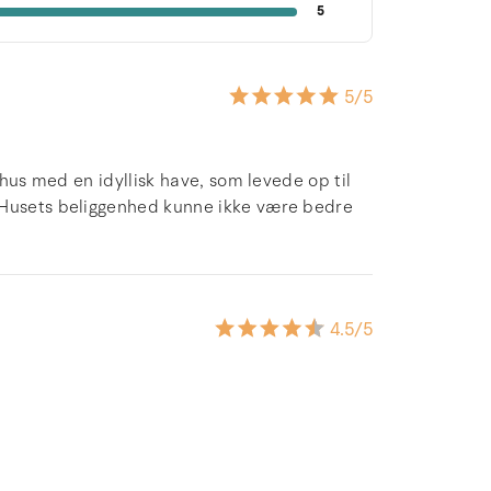
5
5
/5
 hus med en idyllisk have, som levede op til
 Husets beliggenhed kunne ikke være bedre
4.5
/5