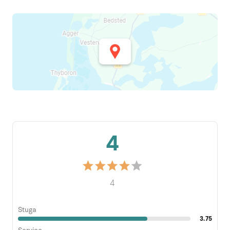
4
4
Stuga
3.75