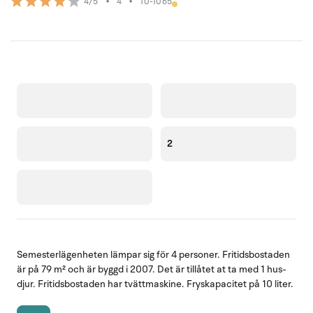
•
4
•
10-1065
4/5
2
Semesterlägenheten lämpar sig för 4 personer. Fritidsbostaden
är på 79 m² och är byggd i 2007. Det är tillåtet at ta med 1 hus-
djur. Fritidsbostaden har tvättmaskine. Fryskapacitet på 10 liter.