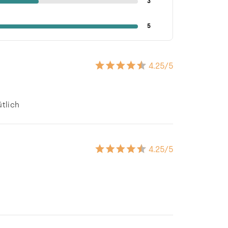
3
5
4.25
/5
ütlich
4.25
/5