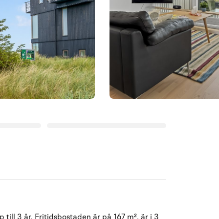
Augusti 2026
ill 3 år. Fritidsbostaden är på 167 m², är i 3