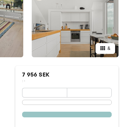
&
7 956 SEK
: -
September 2026