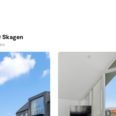
0 Skagen
892