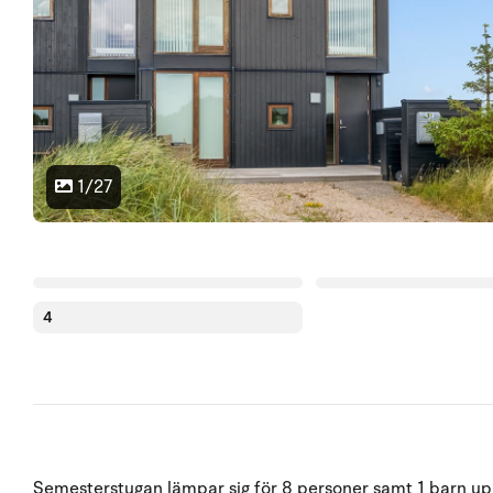
1/27
4
Semesterstugan lämpar sig för 8 personer samt 1 barn upp t