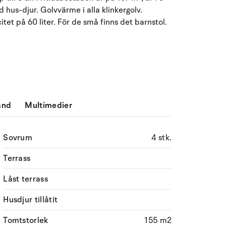
d hus-djur. Golvvärme i alla klinkergolv.
Må
Ti
On
To
Fr
Lö
Sö
et på 60 liter. För de små finns det barnstol.
27
28
29
30
31
1
2
31
3
4
5
6
8
9
32
7
10
11
12
13
14
15
16
33
ånd
Multimedier
17
18
19
20
21
22
23
34
24
25
26
27
28
29
30
35
Sovrum
4 stk.
Terrass
31
1
2
3
4
5
6
36
Låst terrass
Husdjur tillåtit
Tomtstorlek
155 m2