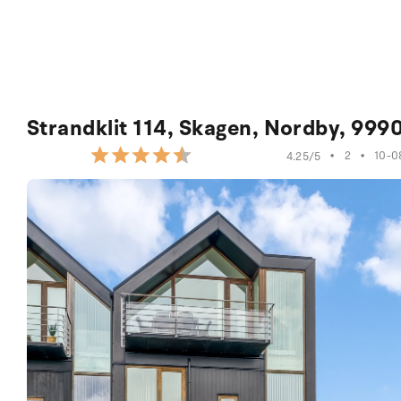
Strandklit 114, Skagen, Nordby, 999
•
2
•
10-0
4.25/5