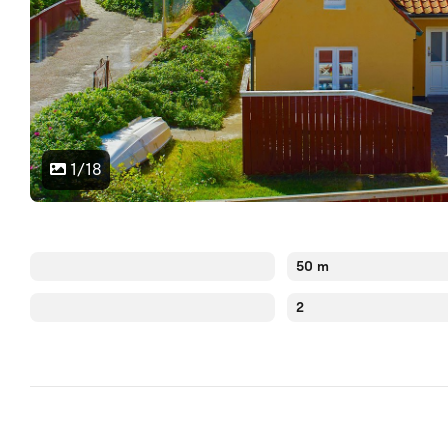
1/18
50 m
2