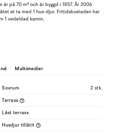
n är på 70 m² och är byggd i 1857. År 2006
Må
Ti
On
To
Fr
Lö
Sö
låtet at ta med 1 hus-djur. Fritidsbostaden har
tom 1 vedeldad kamin.
27
28
29
30
31
1
2
31
3
4
5
6
8
9
32
7
10
11
12
13
14
15
16
33
17
18
19
20
21
22
23
34
ånd
Multimedier
24
25
26
27
28
29
30
35
Sovrum
2 stk.
31
1
2
3
4
5
6
36
Terrass
Låst terrass
Husdjur tillåtit