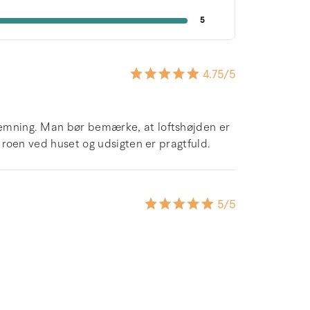
5
4.75
/5
stemning. Man bør bemærke, at loftshøjden er
At roen ved huset og udsigten er pragtfuld.
5
/5