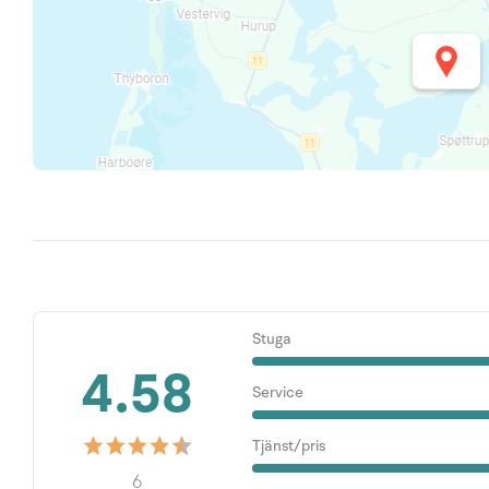
Stuga
4.58
Service
Tjänst/pris
6