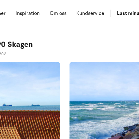
ner
Inspiration
Om oss
Kundservice
Last minu
90 Skagen
602