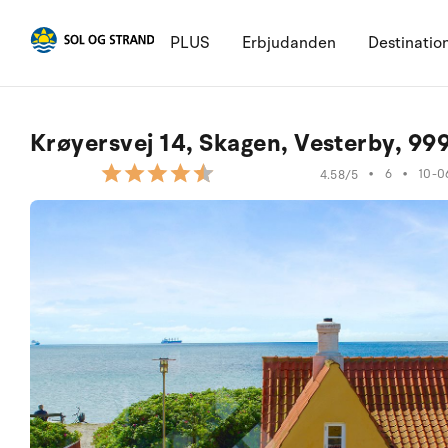
PLUS
Erbjudanden
Destinatio
Krøyersvej 14, Skagen, Vesterby, 99
•
6
•
10-0
4.58/5