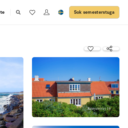
te
Sok semesterstuga