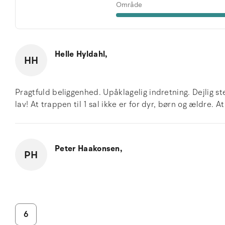
Område
Helle Hyldahl,
HH
Pragtfuld beliggenhed. Upåklagelig indretning. Dejlig 
lav! At trappen til 1 sal ikke er for dyr, børn og ældre. 
Peter Haakonsen,
PH
6