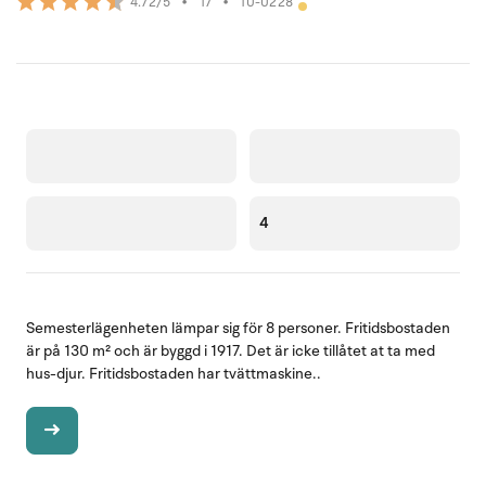
•
17
•
10-0228
4.72/5
4
Semesterlägenheten lämpar sig för 8 personer. Fritidsbostaden
är på 130 m² och är byggd i 1917. Det är icke tillåtet at ta med
hus-djur. Fritidsbostaden har tvättmaskine..