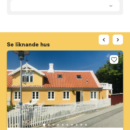
chevron_left
chevron_right
Se liknande hus