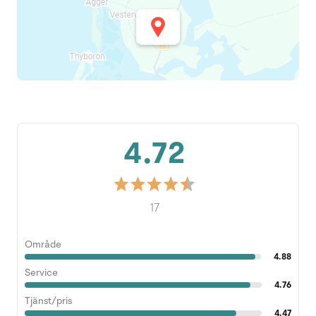
4.72
17
Område
4.88
Service
4.76
Tjänst/pris
4.47