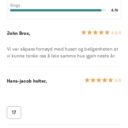
Stuga
4.76
John Brox,
4.5
/5
Vi var såpass fornøyd med huset og beligenheten at
vi kunne tenke oss å leie samme hus igjen neste år.
Hans-jacob holter,
5
/5
17