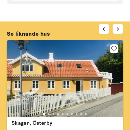
chevron_left
chevron_right
Se liknande hus
Skagen, Österby