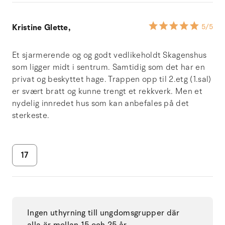
Kristine Glette,
5
/5
Et sjarmerende og og godt vedlikeholdt Skagenshus
som ligger midt i sentrum. Samtidig som det har en
privat og beskyttet hage. Trappen opp til 2.etg (1.sal)
er svært bratt og kunne trengt et rekkverk. Men et
nydelig innredet hus som kan anbefales på det
sterkeste.
17
Ingen uthyrning till ungdomsgrupper där
alla är mellan 15 och 25 år.