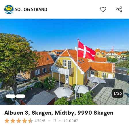
1/26
Albuen 3, Skagen, Midtby, 9990 Skagen
•
17
•
10-0087
4.72/5