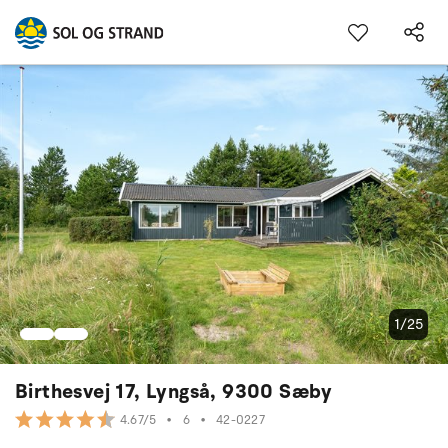
1/25
Birthesvej 17, Lyngså, 9300 Sæby
•
6
•
42-0227
4.67/5