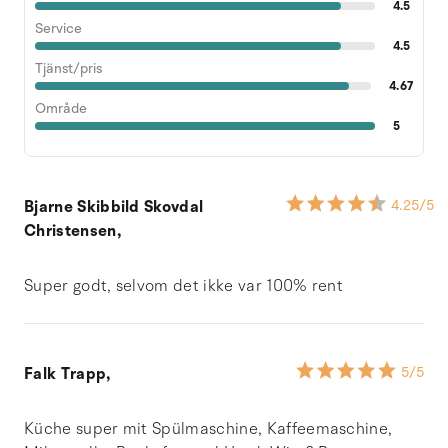
4.5
Service
4.5
Tjänst/pris
4.67
Område
5
Bjarne Skibbild Skovdal
4.25
/5
Christensen,
Super godt, selvom det ikke var 100% rent
Falk Trapp,
5
/5
Küche super mit Spülmaschine, Kaffeemaschine,