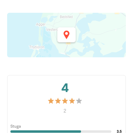
4
2
Stuga
3.5