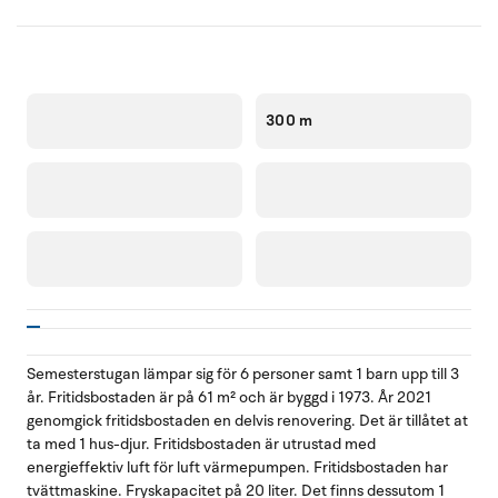
300 m
Semesterstugan lämpar sig för 6 personer samt 1 barn upp till 3
år. Fritidsbostaden är på 61 m² och är byggd i 1973. År 2021
genomgick fritidsbostaden en delvis renovering. Det är tillåtet at
ta med 1 hus-djur. Fritidsbostaden är utrustad med
energieffektiv luft för luft värmepumpen. Fritidsbostaden har
tvättmaskine. Fryskapacitet på 20 liter. Det finns dessutom 1