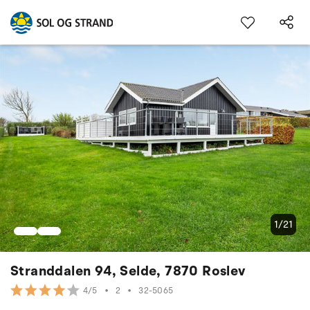
1/21
Stranddalen 94, Selde, 7870 Roslev
•
2
•
32-5065
4/5