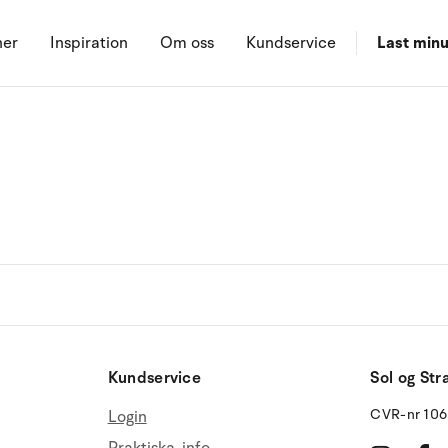
ner
Inspiration
Om oss
Kundservice
Last minu
Kundservice
Sol og Str
CVR-nr 10
Login