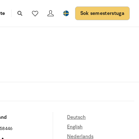
te
Sok semesterstuga
and
Deutsch
English
658446
Nederlands