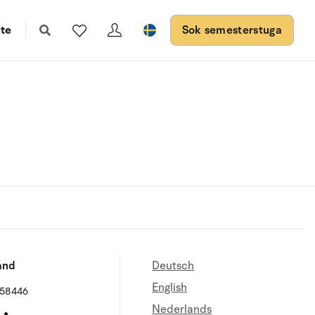
te
Sok semesterstuga
and
Deutsch
English
658446
Nederlands