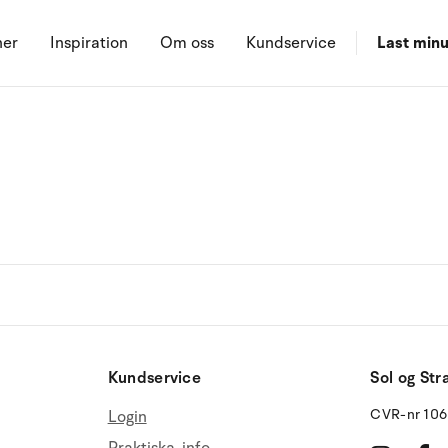
ner
Inspiration
Om oss
Kundservice
Last minu
Kundservice
Sol og Str
CVR-nr 10
Login