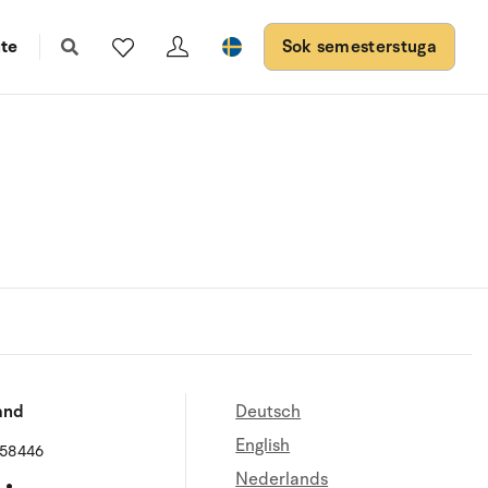
te
Sok semesterstuga
and
Deutsch
English
658446
Nederlands