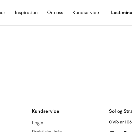
ner
Inspiration
Om oss
Kundservice
Last minu
Kundservice
Sol og Str
CVR-nr 10
Login