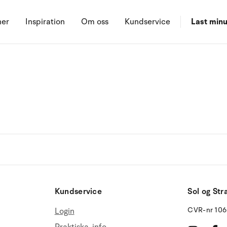
ner
Inspiration
Om oss
Kundservice
Last minu
Kundservice
Sol og Str
CVR-nr 10
Login