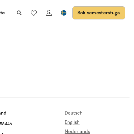
te
Sok semesterstuga
and
Deutsch
English
658446
Nederlands