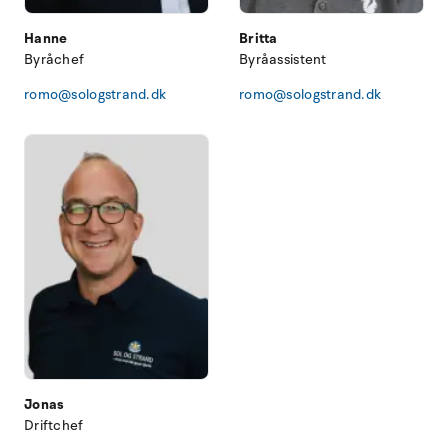
Hanne
Britta
Byråchef
Byråassistent
romo@sologstrand.dk
romo@sologstrand.dk
Jonas
Driftchef