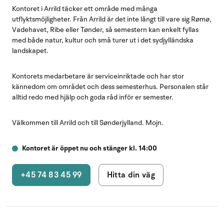
Kontoret i Arrild täcker ett område med många
utflyktsmöjligheter. Från Arrild är det inte långt till vare sig Rømø,
Vadehavet, Ribe eller Tønder, så semestern kan enkelt fyllas
med både natur, kultur och små turer ut i det sydjylländska
landskapet.
Kontorets medarbetare är serviceinriktade och har stor
kännedom om området och dess semesterhus. Personalen står
alltid redo med hjälp och goda råd inför er semester.
Välkommen till Arrild och till Sønderjylland. Mojn.
Kontoret är öppet nu och stänger kl. 14:00
+45 74 83 45 99
Hitta din väg