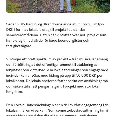
Sedan 2019 har Sol og Strand varje år delat ut upp till 1 miljon
DKK i form av lokala bidrag till projekt i de danska
semesterområdena. Hittills har vi stöttat över 400 projekt som
har bidragit med värde för både boende, gäster och
fastighetsägare.
Vi stödjer ett brett spektrum av projekt – från musikevenemang
och förbättring av det offentliga rummet till etablering av
lekplatser och vinterbad. Alla lokala föreningar och engagerade
individer kan ansöka, med bidrag på upp till 50 000 DKK per
lokalkontor. De lokala cheferna fattar beslut om ansökningarna
och säkerställer att pengarna går till projekt med stor lokal
betydelse.
Den Lokala Handsräckningen är en del av vårt engagemang i de
lokalsamhällen vi verkar i. Som semesterbostadsuthyrning tar vi
ansvar för de områden där vi är verksamma – och denna