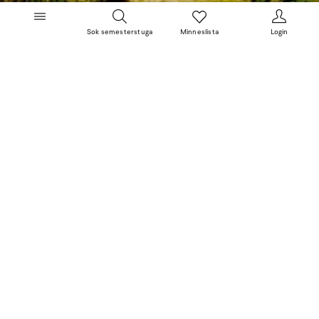
Sok semesterstuga
Minneslista
Login
Semesterbostad
Erbjudanden
Destinationer
Inspiration
Sol og Strand