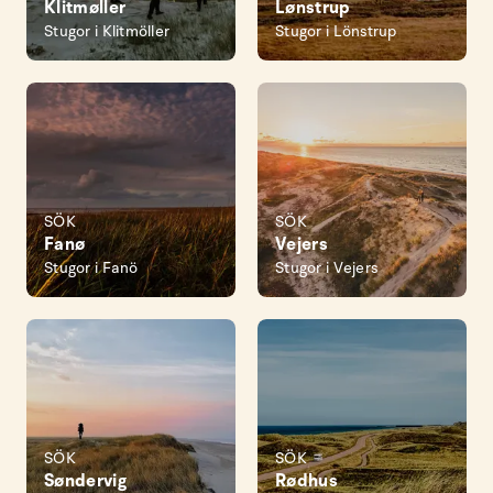
Klitmøller
Lønstrup
Stugor i Klitmöller
Stugor i Lönstrup
SÖK
SÖK
Fanø
Vejers
Stugor i Fanö
Stugor i Vejers
SÖK
SÖK
Søndervig
Rødhus