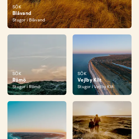
SÖK
Blåvand
Stugor i Blåvand
SÖK
SÖK
Römö
Vejlby Klit
Stugor i Römö
Stugor i Vejlby Klit