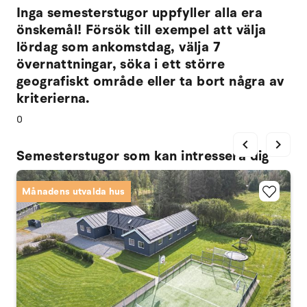
Inga semesterstugor uppfyller alla era
önskemål! Försök till exempel att välja
lördag som ankomstdag, välja 7
övernattningar, söka i ett större
geografiskt område eller ta bort några av
kriterierna.
0
chevron_left
chevron_right
Semesterstugor som kan intressera dig
Månadens utvalda hus