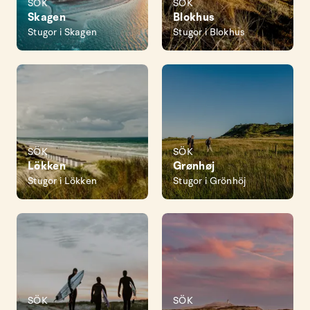
SÖK
SÖK
Skagen
Blokhus
Stugor i Skagen
Stugor i Blokhus
SÖK
SÖK
Lökken
Grønhøj
Stugor i Lökken
Stugor i Grönhöj
SÖK
SÖK