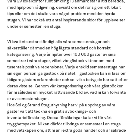
Våra 29 lokalkontor runt omkring i Danmark står alltid beredda,
med hjälp och rådgivning, oavsett om det rör sig om ett lokalt
tips eller om det skulle vara något problem med den hyrda
stugan. Vi har också ett antal inspirerande sidor för upplevelser
under er semester i en stuga.
Vi kvalitetstestar ständigt alla våra semesterstugor och
säkerställer därmed en hög lägsta standard och korrekt
kategorisering. Varje år njuter över 100 000 gäster av sina
semestrar i våra stugor, vilket vår gästbok vittnar om med
tusentals positiva recensioner. Varje enskild semesterstuga har
sin egen personliga gästbok på nätet. I gästboken kan ni läsa om
tidigare gästers erfarenheter och se, vilka betyg de har satt efter
deras vistelse. Genom vår kategorisering och våra gästböcker,
får ni således en mycket rättvisande bild av, vad ni kan förvänta
er av semesterstugan.
Hos Sol og Strand Stuguthyrning har vi på uppdrag av våra
gäster valt att teckna en gratis avboknings- och
inventarieförsäkring. Dessa försäkringar kallar vi för vårt
trygghetspaket. Ni kan därför tillbringa er semester i en stuga
med vetskapen om, att ni är i extra goda händer och är säkrade