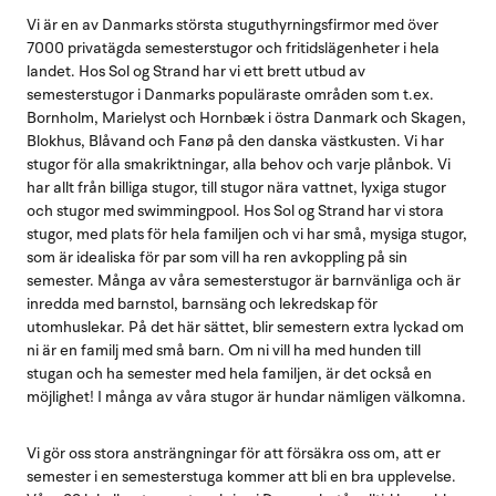
Vi är en av Danmarks största stuguthyrningsfirmor med över
7000 privatägda semesterstugor och fritidslägenheter i hela
landet. Hos Sol og Strand har vi ett brett utbud av
semesterstugor i Danmarks populäraste områden som t.ex.
Bornholm, Marielyst och Hornbæk i östra Danmark och Skagen,
Blokhus, Blåvand och Fanø på den danska västkusten. Vi har
stugor för alla smakriktningar, alla behov och varje plånbok. Vi
har allt från billiga stugor, till stugor nära vattnet, lyxiga stugor
och stugor med swimmingpool. Hos Sol og Strand har vi stora
stugor, med plats för hela familjen och vi har små, mysiga stugor,
som är idealiska för par som vill ha ren avkoppling på sin
semester. Många av våra semesterstugor är barnvänliga och är
inredda med barnstol, barnsäng och lekredskap för
utomhuslekar. På det här sättet, blir semestern extra lyckad om
ni är en familj med små barn. Om ni vill ha med hunden till
stugan och ha semester med hela familjen, är det också en
möjlighet! I många av våra stugor är hundar nämligen välkomna.
Vi gör oss stora ansträngningar för att försäkra oss om, att er
semester i en semesterstuga kommer att bli en bra upplevelse.